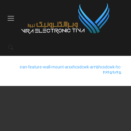
iran-feature-wall-mount-arxxhcsdcwk-ar25hcsdcwk-hc-
46459245