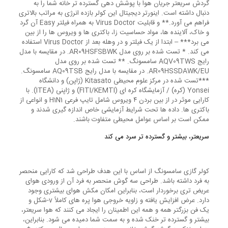
گردش سریعتر جریان هوا با پوشش دهی گسترده تر خانه شما را به
دنبال داشته است. اینورتر دیجیتال این کولر بازده انرژی به مراتب بالاتری
فراهم می آورد.** و قابلیت Virus Doctor به همراه فیلتر Easy آن گرد
و خاک، آلاینده ها، مواد حساسیت زا، باکتری ها و ویروس ها را از بین
می برد*** – ابتدا از یک فیلتر و در وهله بعد از Virus Doctor استفاده
می کند. * تست شده بر روی مدل AR09HSFSBWK. در مقایسه با مدل
رایج AQV09TWS سامسونگ. ** تست شده بر روی مدل
AR09HSSDAWK/EU. در مقایسه با مدل رایج AQ09TSB سامسونگ.
***تست شده در مرکز علوم محیطی Kitasato (ژاپن) و دانشگاه
Yonsei (کره) / آزمایشگاه کره ای (FITI/KEMTI) و ژاپنی (ITEA). با
کارایی موثر در از بین بردن ۴ ویروس شامل تایپ فرعی H1N1 و انواعی از
باکتری ها. داده ها تحت شرایط آزمایشی خاص اندازه گیری شدند و
ممکن است بر اساس عوامل محیطی متفاوت باشند.
سریعتر، بیشتر و گسترده تر سرد می کند
کولر گازی سامسونگ از اساس با این هدف طراحی شد که کارایی منحصر
به فرد داشته باشد. طراحی سه گوش منحصر به فرد آن از ورودی هوای
عریض تری برخوردار است، بنابراین امکان مکش هوای بیشتری وجود
دارد. عرض افزایش یافته و زاویه خروجی هوا پره های کاملاً v-شکل و
یک فن بزرگتر همه و همه این اطمینان را ایجاد می کنند که هوا سریعتر،
بیشتر و گسترده تر خنک شده و به سمت شما دمیده می شود. بنابراین،