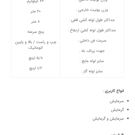
۴۶ کیلوگرم
وزن یونیت خارجی :
۲۰ متر
حداکثر طول لوله کشی افقی :
۸ متر
حداکثر طول لوله کشی ارتفاع :
پنج سرعته
سرعت فن داخلی :
چپ و راست / بالا و پایین
اتوماتیک
جهت پرتاب باد :
۵/۸ اینچ
سایز لوله مایع :
۱/۲ اینچ
سایز لوله گاز :
انواع کاربری :
سرمایش
گرمایش
سرمایش و گرمایش