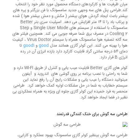
میان ظرفیت ها و کارکردهای دستگاه محصول مورد نظر خود را انتخاب
کند.طراحی پنل های سه وجهی جدید سامسونگ با فن بزرگتر و پره های
بیشتر باعث ایجاد گردش هوای بیشتر ( مکش و دمش بیشتر هوا ) شده
و پرتاب باد را تا ۱۴ متر افزایش می دهد. اسپلیت سری بتر Better
سامسونگ با استفاده از سیستم های Single User Mode و Step
Cooling 2 در مصرف برق شما صرفه جویی می کند. همچنین فیلتر های
سه گانه تصفیه هوا سامسونگ همراه با سیستم Virus Doctor ، کیفیت
هوا را بهینه می کنند. این کولر گازی همانند مدل
good
و
good1
تا
دمای ۵۴ درجه سانتی گراد قابلیت کارکرد دارد بازده انرژی آن در رده
انرژی B قرار دارد.
کولر های گازی Better قابلیت عیب یابی و کنترل از طریق WI-FI دارد و
شما به راحتی با نصب برنامه بر روی گوشی های اندروید و آیفون
میتوانید دستگاه را عیب یابی و مشکلات رایج آن را رفع نماید این
سیستم خطایاب به شما در حل مشکلات اولیه کمک خواهد کرد. طراحی
منحصر به فرد خمیده این کولر گازی جلوه ای ویژه به همراه عملکردی بی
نظیر در فضا ایجاد خواهد کرد.
طراحی سه گوش برای خنک کنندگی قدرتمند
طراحی سه گوش بینظیر کولر گازی سامسونگ بهبود عملکرد و کارایی،