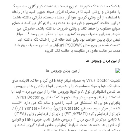
با کمک حالت «تک کاربره»، نیازی نیست به دفعات کولر گازی سامسونگ
را خاموش و روشن کنید تا در مصرف انرژی صرفه جویی کنید یا در رابطه
با استفاده از آن وقتی گرمای هوا آزار دهنده نیست، نگرانی داشته باشید.
در این حالت، کمپرسور و فن تنها به مدت زمان لازم کار می کنند تا دمای
هوای مطلوب را حفظ کنند و وقتی ضرورت نداشته باشد، خاموش می
شوند. بنابراین مصرف برق به کمترین میزان ممکن می رسد * – مبلغ
قبض برق پایین خواهد بود ولی شما خانه تان را خنک نگه داشته اید.
*تست شده بر روی مدل AR12HPSDDWK. بر اساس مصرف برق بلند
مدت در حالت عادی در مقایسه با حالت تک کاربره.
از بین بردن ویروس ها
قابلیت Virus Doctor به همراه فیلتر Easy آن گرد و خاک، آلاینده های
خطرناک هوا و مواد حساسیت زا و همینطور انواع باکتری ها و ویروس
ها شامل آنفلوانزای نوع A و کرونا ویروس ها* را از بین می برد – ابتدا با
استفاده از فیلتر و سپس در وهله دوم با کمک فناوری Virus Doctor.
بنابراین هوایی که استنشاق می کنید را تمیز و سالم نگه می دارد. *تست
شده در مرکز علوم محیطی Kitasato (ژاپن) و دانشگاه Yonsei (کره) /
لابراتوار آزمایشی کره (FITI/KEMTI) و لابراتوار آزمایشی ژاپن (ITEA).
با کارایی موثر در از بین بردن ۴ ویروس شامل تایپ فرعی H1N1 و انواعی
از باکتری ها. داده ها تحت شرایط آزمایشی خاص اندازه گیری شدند و
ممکن است بر اساس عوامل محیطی متفاوت باشند.