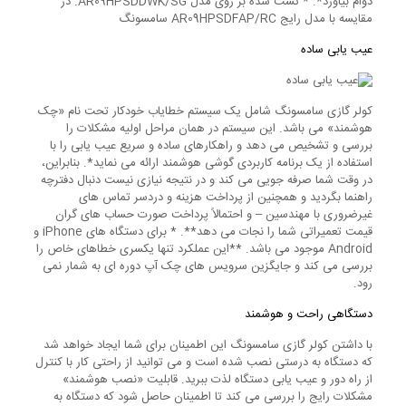
دوام بیاورد*. * تست شده بر روی مدل AR09HPSDDWK/SG. در
مقایسه با مدل رایج AR09HPSDFAP/RC سامسونگ
عیب یابی ساده
کولر گازی سامسونگ شامل یک سیستم خطایاب خودکار تحت نام «چک
هوشمند» می باشد. این سیستم در همان مراحل اولیه مشکلات را
بررسی و تشخیص می دهد و راهکارهای ساده و سریع عیب یابی را با
استفاده از یک برنامه کاربردی گوشی هوشمند ارائه می نماید*. بنابراین،
در وقت شما صرفه جویی می کند و در نتیجه نیازی نیست دنبال دفترچه
راهنما بگردید و همچنین از پرداخت هزینه و دردسر تماس های
غیرضروری با مهندسین – و احتمالاً پرداخت صورت حساب های گران
قیمت تعمیراتی شما را نجات می دهد**. * برای دستگاه های iPhone و
Android موجود می باشد. **این عملکرد تنها یکسری خطاهای خاص را
بررسی می کند و جایگزین سرویس های چک آپ دوره ای به شمار نمی
رود.
دستگاهی راحت و هوشمند
با داشتن کولر گازی سامسونگ این اطمینان برای شما ایجاد خواهد شد
که دستگاه به درستی نصب شده است و می توانید از راحتی کار با کنترل
از راه دور و عیب یابی دستگاه لذت ببرید. قابلیت «نصب هوشمند»
مشکلات رایج را بررسی می کند تا اطمینان حاصل شود که دستگاه به