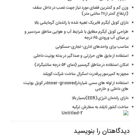
وزن کم و کمترین فضای مورد نیاز جهت نصب در داخل سقف
(ارتفاع کمتر از۲۸ سانتی متر)
دارای کویل آبگرم فابریک تعبیه شده با راندمان گرمایشی بالا
طراحی کویل آبگرم مطابق با شرایط آب و هوایی مناطق سردسیر و
بر مبنای آب ورودی ۶۵ درجه
مناسب برای واحدهای اداری-تجاری-مسکونی
استفاده از عایق های حرارتی و صداگیر در بدنه یونیت داخلی
امکان استفاده در مناطق گرمسیر (دمای ۵۴ درجه سانتیگراد)
مجهز به کمپرسور پرقدرت اسکرال ساخت شرکت کوپلند
استفاده از لوله های مسی شیاردارInner-groovedدر کویل یونیت
های داخلی و خارجی
دارای راندمان انرژی(EER)بسیار بالا
ساخت کشور تایلند به سفارش ترکیه
دیدگاهتان را بنویسید