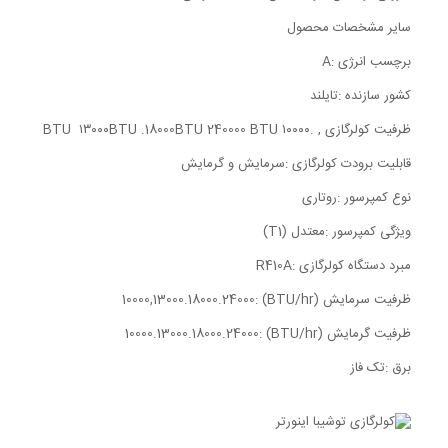
سایر مشخصات محصول
برچسب انرژی :A
کشور سازنده :تایلند
ظرفیت کولرگازی , .۱۰۰۰۰ BTU ۱۳۰۰۰BTU .18000BTU 240000 BTU
قابلیت برودت کولرگازی :سرمایش و گرمایش
نوع کمپرسور :روتاری
ویژگی کمپرسور :معتدل (T1)
مبرد دستگاه کولرگازی :R410A
ظرفیت سرمایش (BTU/hr) :10000,13000.18000.24000
ظرفیت گرمایش (BTU/hr) :10000.13000.18000.24000
برق :تک فاز