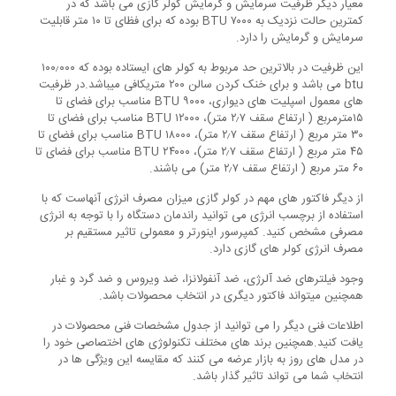
معیار دیگر ظرفیت سرمایش و گرمایش کولر گازی می باشد که در
کمترین حالت نزدیک به ۷۰۰۰ BTU بوده که برای فظای تا ۱۰ متر قابلیت
سرمایش و گرمایش را دارد.
این ظرفیت در بالاترین حد مربوط به کولر های ایستاده بوده که ۱۰۰٫۰۰۰
btu می باشد و برای خنک کردن سالن ۲۰۰ متریکافی میباشد.در ظرفیت
های معمول اسپلیت های دیواری، ۹۰۰۰ BTU مناسب برای فضای تا
۱۵مترمربع ( ارتفاع سقف ۲٫۷ متر)، ۱۲۰۰۰ BTU مناسب برای فضای تا
۳۰ متر مربع ( ارتفاع سقف ۲٫۷ متر)، ۱۸۰۰۰ BTU مناسب برای فضای تا
۴۵ متر مربع ( ارتفاع سقف ۲٫۷ متر)، ۲۴۰۰۰ BTU مناسب برای فضای تا
۶۰ متر مربع ( ارتفاع سقف ۲٫۷ متر) می باشند.
از دیگر فاکتور های مهم در کولر گازی میزان مصرف انرژی آنهاست که با
استفاده از برچسب انرژی می توانید راندمان دستگاه را با توجه به انرژی
مصرفی مشخص کنید. کمپرسور اینورتر و معمولی تاثیر مستقیم بر
مصرف انرژی کولر های گازی دارد.
وجود فیلترهای ضد آلرژی، ضد آنفولانزا، ضد ویروس و ضد گرد و غبار
همچنین میتواند فاکتور دیگری در انتخاب محصولات باشد.
اطلاعات فنی دیگر را می توانید از جدول مشخصات فنی محصولات در
یافت کنید.همچنین برند های مختلف تکنولوژی های اختصاصی خود را
در مدل های روز به بازار عرضه می کنند که مقایسه این ویژگی ها در
انتخاب شما می تواند تاثیر گذار باشد.