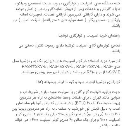
کلیه دستگاه های اسپلیت و کولرگازی در وب سایت تخصصی ویراکو ،
تنها با گارانتی و خدمات پس از فروش نمایندگان رسمی و اصلی عرضه
می شوند و دارای گارانتی کمپرسور، گارانتی قطعات، تجهیزات اضافه
رایگان و نصب رایگان ( همه موارد طبق دستورالعمل شرکت اصلی ) می
باشند.
راهنمای خرید اسپیلت و کولرگازی توشیبا:
تمامی کولرهای گازی اسپلیت توشیبا دارای ریموت کنترل دستی می
باشند.
گاز مبرد مورد استفاده در کولر اسپلیت های دیواری تک پنل توشیبا مدل
های RAS-22SKV-E , RAS-18SKV-E , RAS-13SKV-E , RAS-
10SKV-E از نوع R410 می باشد و دارای کمپرسور روتاری میباشند.
کولرگازی توشیبا اینورتر سرد و گرم با فیلتر پیشرفته IAQ
جهت برآورد ظرفیت کولر گازی یا اسپلیت مورد نیاز در شرایط آب و
هوایی مانند تهران ، برای طبقات وسط ساختمان به ازاء هر مترمربع
زیربنا حدود ۴۰۰ تا ۶۰۰ (BTU) و در طبقاتی که بالای آنها بام ساختمان
است به دلیل تابش نور خورشید به سقف ، به ازاء هر مترمربع زیربنا بین
۶۰۰ تا ۸۰۰ (بی تی یو) در نظر بگیرید.مثلا برای یک اتاق ۱۲ متری کولر
اسپلیت ۹۰۰۰ و برای یک سالن ۴۰ متری کولر اسپلیت ۲۴۰۰۰ می تواند
مناسب باشد.