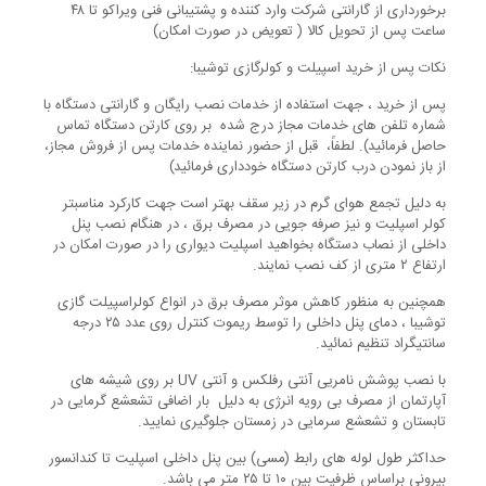
برخورداری از گارانتی شرکت وارد کننده و پشتیبانی فنی ویراکو تا ۴۸
ساعت پس از تحویل کالا ( تعویض در صورت امکان)
نکات پس از خرید اسپیلت و کولرگازی توشیبا:
پس از خرید ، جهت استفاده از خدمات نصب رایگان و گارانتی دستگاه با
شماره تلفن های خدمات مجاز درج شده بر روی کارتن دستگاه تماس
حاصل فرمائید). لطفاً، قبل از حضور نماینده خدمات پس از فروش مجاز،
از باز نمودن درب کارتن دستگاه خودداری فرمائید)
به دلیل تجمع هوای گرم در زیر سقف بهتر است جهت کارکرد مناسبتر
کولر اسپلیت و نیز صرفه جویی در مصرف برق ، در هنگام نصب پنل
داخلی از نصاب دستگاه بخواهید اسپلیت دیواری را در صورت امکان در
ارتفاع ۲ متری از کف نصب نمایند.
همچنین به منظور کاهش موثر مصرف برق در انواع کولراسپیلت گازی
توشیبا ، دمای پنل داخلی را توسط ریموت کنترل روی عدد ۲۵ درجه
سانتیگراد تنظیم نمائید.
با نصب پوشش نامریی آنتی رفلکس و آنتی UV بر روی شیشه های
آپارتمان از مصرف بی رویه انرژی به دلیل بار اضافی تشعشع گرمایی در
تابستان و تشعشع سرمایی در زمستان جلوگیری نمایید.
حداکثر طول لوله های رابط (مسی) بین پنل داخلی اسپلیت تا کندانسور
بیرونی براساس ظرفیت بین ۱۰ تا ۲۵ متر می باشد.